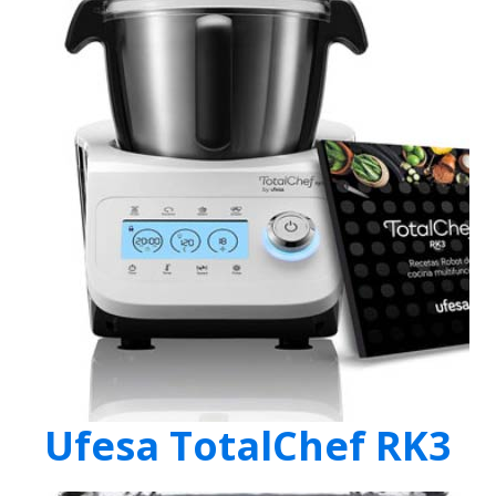
Ufesa TotalChef RK3