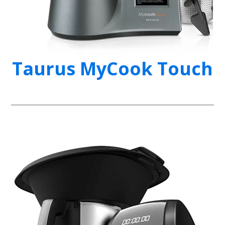
Taurus MyCook Touch