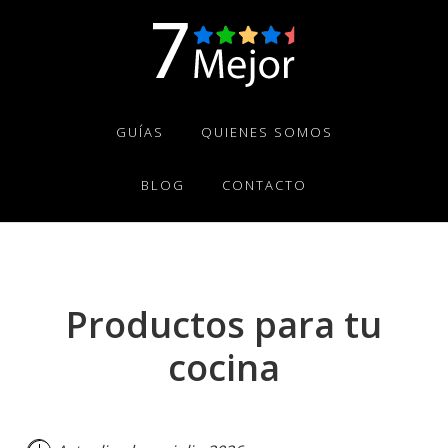
Skip
Skip
Skip
to
to
to
primary
main
footer
navigation
content
GUÍAS
QUIENES SOMOS
BLOG
CONTACTO
Productos para tu
cocina