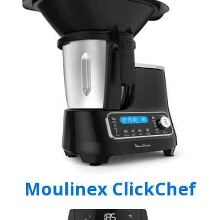
Moulinex ClickChef