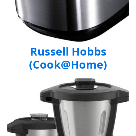
Russell Hobbs
(Cook@Home)