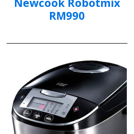
Newcook Robotmix
RM990