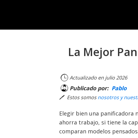
Skip
Skip
Skip
to
to
to
primary
main
footer
navigation
content
La Mejor Pan
Actualizado en
julio 2026
Publicado por:
Pablo
🖊
Estos somos
nosotros y nuestr
Elegir bien una panificadora 
ahorra trabajo, si tiene la ca
comparan modelos pensados pa