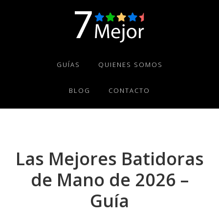
Skip
Skip
Skip
to
to
to
primary
main
footer
navigation
content
GUÍAS
QUIENES SOMOS
BLOG
CONTACTO
Las Mejores Batidoras
de Mano de 2026 –
Guía