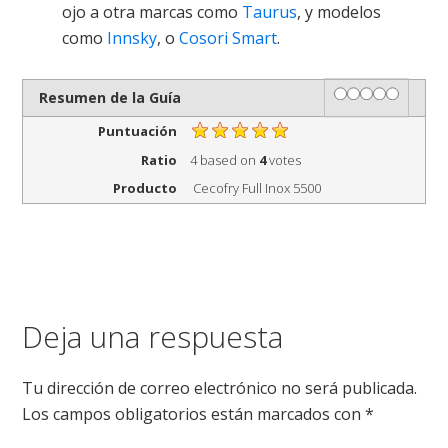
ojo a otra marcas como
Taurus
, y modelos
como
Innsky
, o
Cosori Smart
.
Rating
1 star
2 stars
3 stars
4 stars
5 stars
Resumen de la Guía
Puntuación
Ratio
4
based on
4
votes
Producto
Cecofry Full Inox 5500
Deja una respuesta
Tu dirección de correo electrónico no será publicada.
Los campos obligatorios están marcados con
*