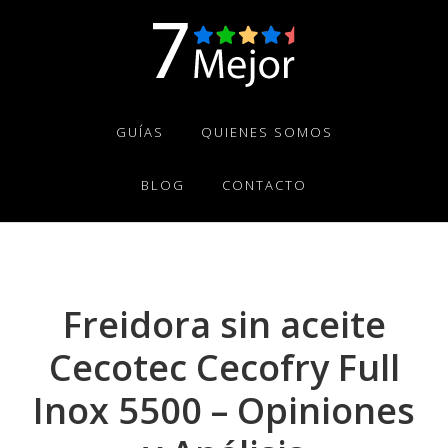
Skip
Skip
Skip
to
to
to
primary
main
footer
navigation
content
GUÍAS
QUIENES SOMOS
BLOG
CONTACTO
Freidora sin aceite
Cecotec Cecofry Full
Inox 5500 – Opiniones