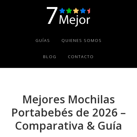
Skip
Skip
Skip
to
to
to
primary
main
footer
navigation
content
GUÍAS
QUIENES SOMOS
BLOG
CONTACTO
Mejores Mochilas
Portabebés de 2026 –
Comparativa & Guía