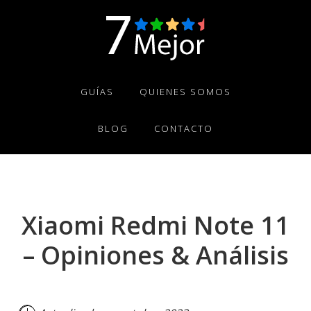
Skip
Skip
Skip
to
to
to
primary
main
footer
navigation
content
GUÍAS
QUIENES SOMOS
BLOG
CONTACTO
Xiaomi Redmi Note 11
– Opiniones & Análisis