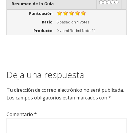
Rating
1 star
2 stars
3 stars
4 stars
5 stars
Resumen de la Guía
Puntuación
Ratio
5
based on
1
votes
Producto
Xiaomi Redmi Note 11
Deja una respuesta
Tu dirección de correo electrónico no será publicada.
Los campos obligatorios están marcados con
*
Comentario
*