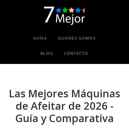
Skip
Skip
Skip
to
to
to
primary
main
footer
navigation
content
GUÍAS
QUIENES SOMOS
BLOG
CONTACTO
Las Mejores Máquinas
de Afeitar de 2026 -
Guía y Comparativa